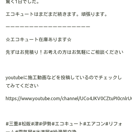
驚く1日でした。
エコキュートはまだまだ続きます。頑張ります。
ーーーーーーーーーーーーーーーーーー
☆
エコキュート在庫あります
☆
先ずはお見積り！お考えの方はお気軽にご相談ください
youtube
に施工動画などを投稿しているのでチェックし
てみてください
https://www.youtube.com/channel/UCo4JKV0CZtuPI0cnlrU
#
三重
#
松阪
#
津
#
伊勢
#
エコキュート
#
エアコン
#
リフォ