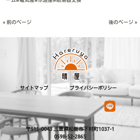
ーム
#
電気屋
#
水道屋
#
給湯器交換
« 前のページ
後のページ »
サイトマップ
プライバシーポリシー
〒515-0043 三重県松阪市下村町1037-1
0598-52-2865