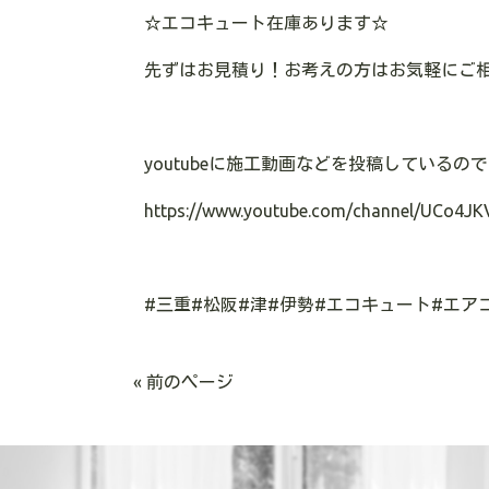
☆
エコキュート在庫あります
☆
先ずはお見積り！お考えの方はお気軽にご
youtube
に施工動画などを投稿しているので
https://www.youtube.com/channel/UCo4JK
#
三重
#
松阪
#
津
#
伊勢
#
エコキュート
#
エア
« 前のページ