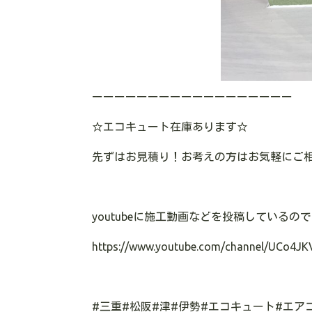
ーーーーーーーーーーーーーーーーーー
☆
エコキュート在庫あります
☆
先ずはお見積り！お考えの方はお気軽にご
youtube
に施工動画などを投稿しているので
https://www.youtube.com/channel/UCo4JK
#
三重
#
松阪
#
津
#
伊勢
#
エコキュート
#
エア