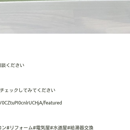
相談ください
チェックしてみてください
V0CZtuPI0cnlrUCHjA/featured
コン
#
リフォーム
#
電気屋
#
水道屋
#
給湯器交換