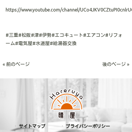
https://www.youtube.com/channel/UCo4JKV0CZtuPI0cnlrU
#
三重
#
松阪
#
津
#
伊勢
#
エコキュート
#
エアコン
#
リフォ
ーム
#
電気屋
#
水道屋
#
給湯器交換
« 前のページ
後のページ »
サイトマップ
プライバシーポリシー