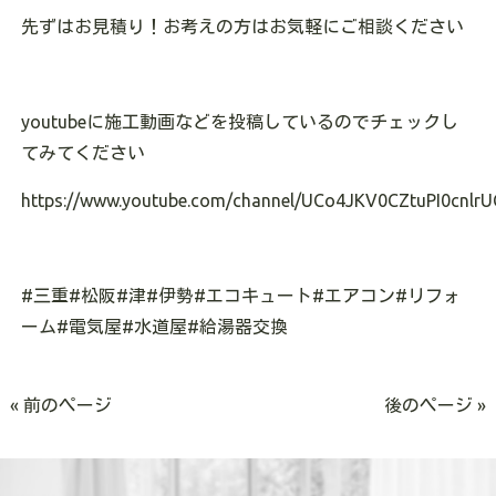
先ずはお見積り！お考えの方はお気軽にご相談ください
youtube
に施工動画などを投稿しているのでチェックし
てみてください
https://www.youtube.com/channel/UCo4JKV0CZtuPI0cnlrU
#
三重
#
松阪
#
津
#
伊勢
#
エコキュート
#
エアコン
#
リフォ
ーム
#
電気屋
#
水道屋
#
給湯器交換
« 前のページ
後のページ »