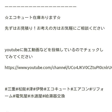
ーーーーーーーーーーーーーーーーーー
☆
エコキュート在庫あります
☆
先ずはお見積り！お考えの方はお気軽にご相談ください
youtube
に施工動画などを投稿しているのでチェックし
てみてください
https://www.youtube.com/channel/UCo4JKV0CZtuPI0cnlrU
#
三重
#
松阪
#
津
#
伊勢
#
エコキュート
#
エアコン
#
リフォ
ーム
#
電気屋
#
水道屋
#
給湯器交換