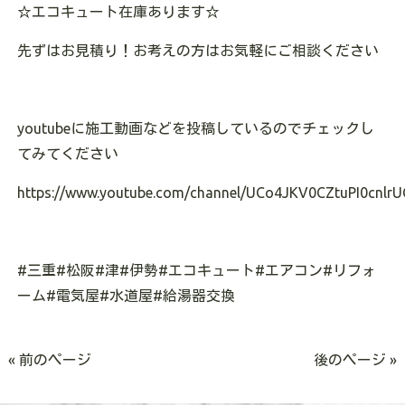
☆
エコキュート在庫あります
☆
先ずはお見積り！お考えの方はお気軽にご相談ください
youtube
に施工動画などを投稿しているのでチェックし
てみてください
https://www.youtube.com/channel/UCo4JKV0CZtuPI0cnlrU
#
三重
#
松阪
#
津
#
伊勢
#
エコキュート
#
エアコン
#
リフォ
ーム
#
電気屋
#
水道屋
#
給湯器交換
« 前のページ
後のページ »