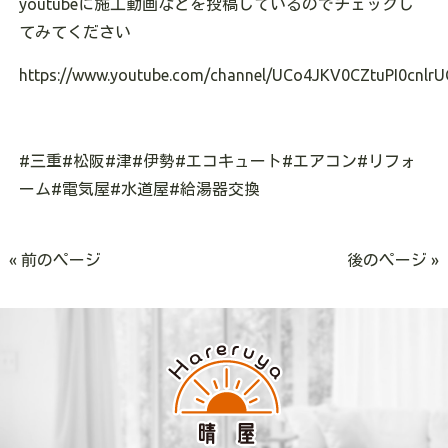
youtube
に施工動画などを投稿しているのでチェックし
てみてください
https://www.youtube.com/channel/UCo4JKV0CZtuPI0cnlrU
#
三重
#
松阪
#
津
#
伊勢
#
エコキュート
#
エアコン
#
リフォ
ーム
#
電気屋
#
水道屋
#
給湯器交換
« 前のページ
後のページ »