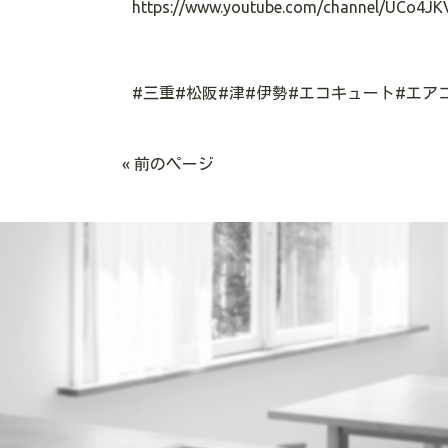
https://www.youtube.com/channel/UCo4JK
#
三重
#
松阪
#
津
#
伊勢
#
エコキュート
#
エア
« 前のページ