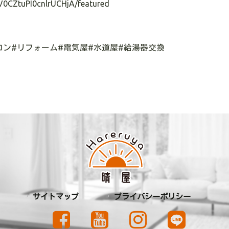
V0CZtuPI0cnlrUCHjA/featured
コン
#
リフォーム
#
電気屋
#
水道屋
#
給湯器交換
サイトマップ
プライバシーポリシー