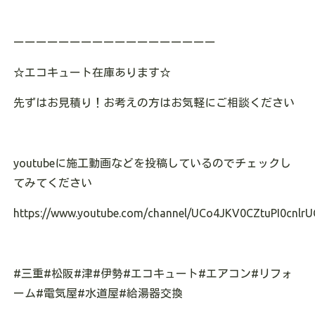
ーーーーーーーーーーーーーーーーーー
☆
エコキュート在庫あります
☆
先ずはお見積り！お考えの方はお気軽にご相談ください
youtube
に施工動画などを投稿しているのでチェックし
てみてください
https://www.youtube.com/channel/UCo4JKV0CZtuPI0cnlrU
#
三重
#
松阪
#
津
#
伊勢
#
エコキュート
#
エアコン
#
リフォ
ーム
#
電気屋
#
水道屋
#
給湯器交換