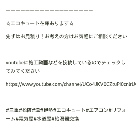
ーーーーーーーーーーーーーーーーーー
☆エコキュート在庫あります
☆
先ずはお見積り！お考えの方はお気軽にご相談ください
youtubeに施工動画などを投稿しているのでチェックし
てみてください
https://www.youtube.com/channel/UCo4JKV0CZtuPI0cnlrU
#三重#松阪#津#伊勢#エコキュート#エアコン#リフォ
ーム#電気屋#水道屋#給湯器交換