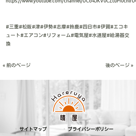
https://www.youtube.com/channel/UCo4JKV0CZtuPI0cnlrU
#三重#松阪#津#伊勢#志摩#鈴鹿#四日市#伊賀#エコキ
ュート#エアコン#リフォーム#電気屋#水道屋#給湯器交
換
« 前のページ
後のページ »
サイトマップ
プライバシーポリシー