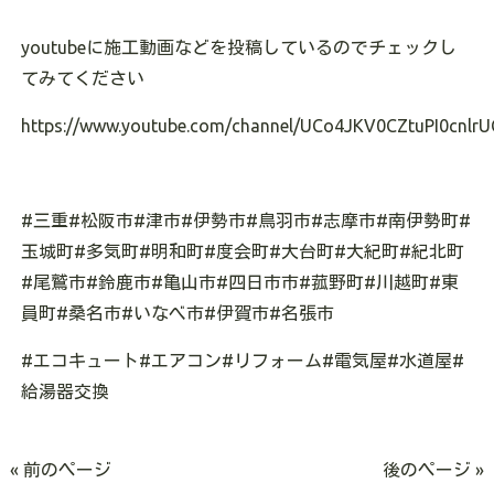
youtubeに施工動画などを投稿しているのでチェックし
てみてください
https://www.youtube.com/channel/UCo4JKV0CZtuPI0cnlrU
#三重#松阪市#津市#伊勢市#鳥羽市#志摩市#南伊勢町#
玉城町#多気町#明和町#度会町#大台町#大紀町#紀北町
#尾鷲市#鈴鹿市#亀山市#四日市市#菰野町#川越町#東
員町#桑名市#いなべ市#伊賀市#名張市
#エコキュート#エアコン#リフォーム#電気屋#水道屋#
給湯器交換
« 前のページ
後のページ »