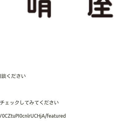
相談ください
のでチェックしてみてください
V0CZtuPI0cnlrUCHjA/featured