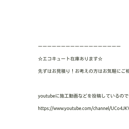
ーーーーーーーーーーーーーーーーーー
☆エコキュート在庫あります
☆
先ずはお見積り！お考えの方はお気軽にご
youtubeに施工動画などを投稿している
https://www.youtube.com/channel/UCo4JK