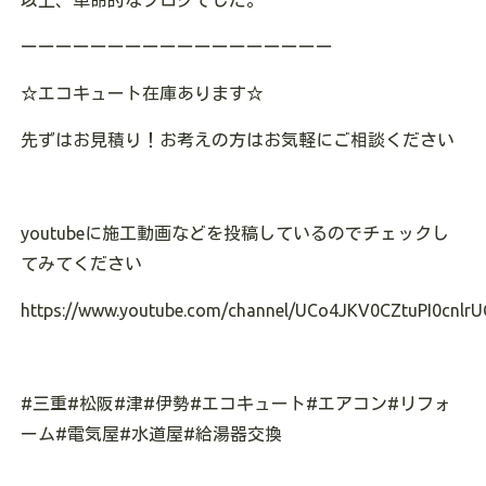
ーーーーーーーーーーーーーーーーーー
☆
エコキュート在庫あります
☆
先ずはお見積り！お考えの方はお気軽にご相談ください
youtube
に施工動画などを投稿しているのでチェックし
てみてください
https://www.youtube.com/channel/UCo4JKV0CZtuPI0cnlrU
#
三重
#
松阪
#
津
#
伊勢
#
エコキュート
#
エアコン
#
リフォ
ーム
#
電気屋
#
水道屋
#
給湯器交換