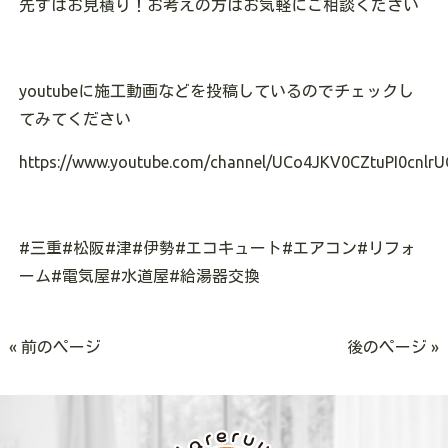
先ずはお見積り！お考えの方はお気軽にご相談ください
youtube
に施工動画などを投稿しているのでチェックし
てみてください
https://www.youtube.com/channel/UCo4JKV0CZtuPI0cnlrU
#
三重
#
松阪
#
津
#
伊勢
#
エコキュート
#
エアコン
#
リフォ
ーム
#
電気屋
#
水道屋
#
給湯器交換
« 前のページ
後のページ »