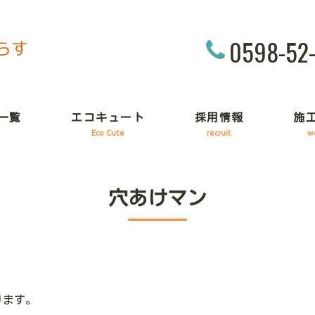
0598-52
一覧
エコキュート
採用情報
施
Eco Cute
recruit
w
穴あけマン
ります。