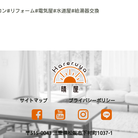
コン
#
リフォーム
#
電気屋
#
水道屋
#
給湯器交換
サイトマップ
プライバシーポリシー
〒515-0043 三重県松阪市下村町1037-1