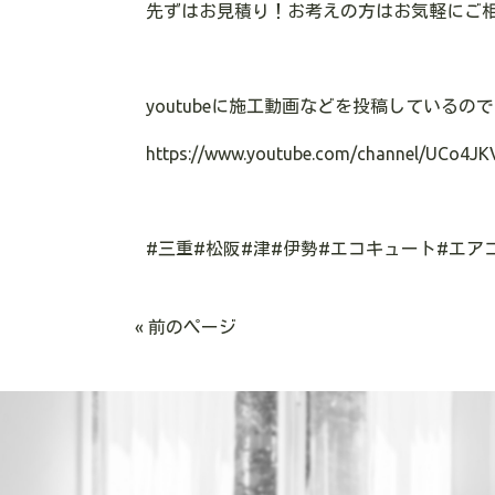
先ずはお見積り！お考えの方はお気軽にご
youtube
に施工動画などを投稿しているので
https://www.youtube.com/channel/UCo4JK
#
三重
#
松阪
#
津
#
伊勢
#
エコキュート
#
エア
« 前のページ