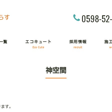
0598-52
一覧
エコキュート
採用情報
施
Eco Cute
recruit
w
神空間
ります。