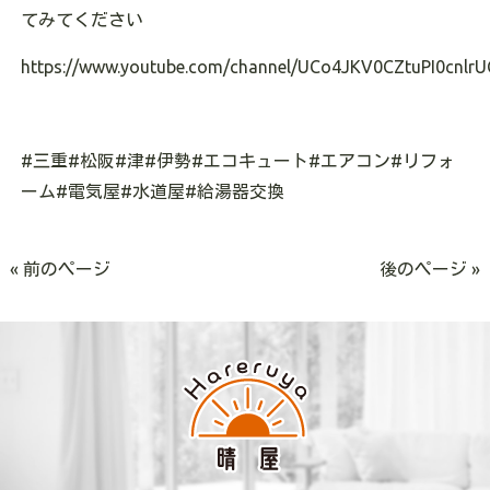
てみてください
https://www.youtube.com/channel/UCo4JKV0CZtuPI0cnlrU
#
三重
#
松阪
#
津
#
伊勢
#
エコキュート
#
エアコン
#
リフォ
ーム
#
電気屋
#
水道屋
#
給湯器交換
« 前のページ
後のページ »