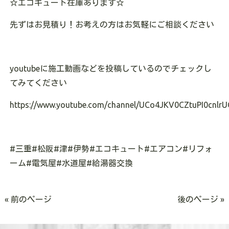
☆
エコキュート在庫あります
☆
先ずはお見積り！お考えの方はお気軽にご相談ください
youtube
に施工動画などを投稿しているのでチェックし
てみてください
https://www.youtube.com/channel/UCo4JKV0CZtuPI0cnlrU
#
三重
#
松阪
#
津
#
伊勢
#
エコキュート
#
エアコン
#
リフォ
ーム
#
電気屋
#
水道屋
#
給湯器交換
« 前のページ
後のページ »