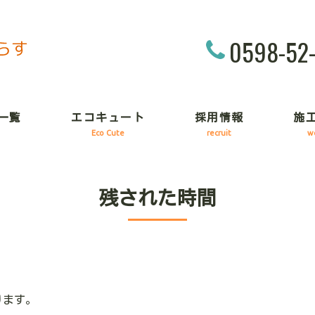
0598-52
一覧
エコキュート
採用情報
施
Eco Cute
recruit
w
残された時間
ります。