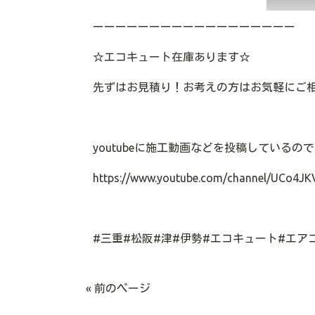
ーーーーーーーーーーーーーーーーーー
☆
エコキュート在庫あります
☆
先ずはお見積り！お考えの方はお気軽にご
youtube
に施工動画などを投稿しているので
https://www.youtube.com/channel/UCo4JK
#
三重
#
松阪
#
津
#
伊勢
#
エコキュート
#
エア
« 前のページ