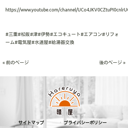
https://www.youtube.com/channel/UCo4JKV0CZtuPI0cnlrU
#
三重
#
松阪
#
津
#
伊勢
#
エコキュート
#
エアコン
#
リフォ
ーム
#
電気屋
#
水道屋
#
給湯器交換
« 前のページ
後のページ »
サイトマップ
プライバシーポリシー