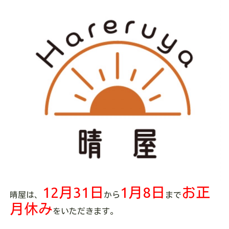
12月31日
1月8日
お正
晴屋は、
から
まで
月休み
をいただきます。