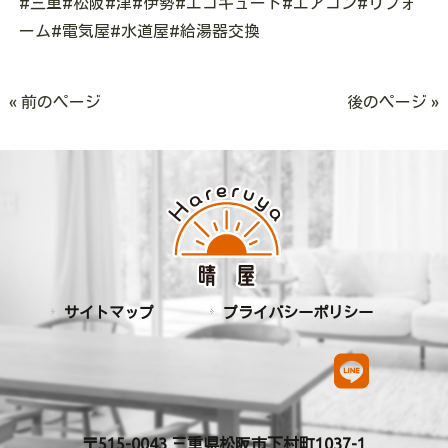
#
三重
#
松阪
#
津
#
伊勢
#
エコキュート
#
エアコン
#
リフォ
ーム
#
電気屋
#
水道屋
#
給湯器交換
« 前のページ
後のページ »
サイトマップ
プライバシーポリシー
〒515-0043 三重県松阪市下村町1037-1