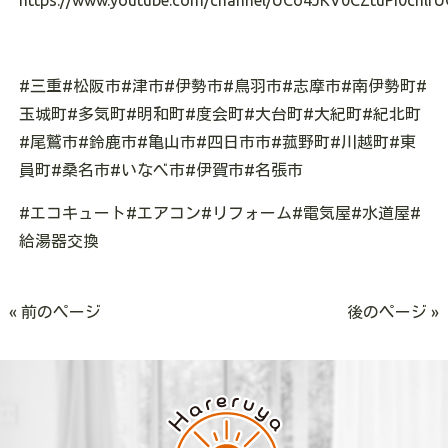
https://www.youtube.com/channel/UCo4JKV0CZtuPI0cnlrU
#三重#松阪市#津市#伊勢市#鳥羽市#志摩市#南伊勢町#
玉城町#多気町#明和町#度会町#大台町#大紀町#紀北町
#尾鷲市#鈴鹿市#亀山市#四日市市#菰野町#川越町#東
員町#桑名市#いなべ市#伊賀市#名張市
#エコキュート#エアコン#リフォーム#電気屋#水道屋#
給湯器交換
« 前のページ
後のページ »