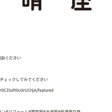
相談ください
のでチェックしてみてください
V0CZtuPI0cnlrUCHjA/featured
コン#リフォーム#電気屋#水道屋#給湯器交換