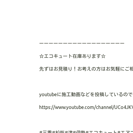
ーーーーーーーーーーーーーーーーーー
☆エコキュート在庫あります
☆
先ずはお見積り！お考えの方はお気軽にご
youtubeに施工動画などを投稿している
https://www.youtube.com/channel/UCo4JK
#三重#松阪#津#伊勢#エコキュート#エア