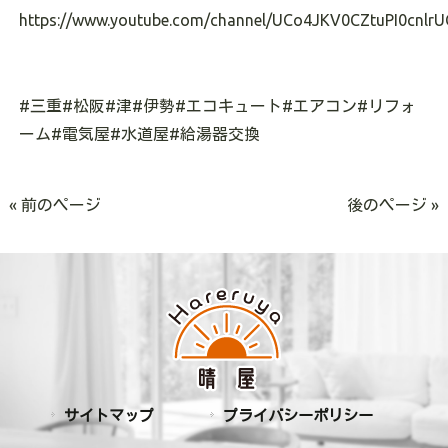
https://www.youtube.com/channel/UCo4JKV0CZtuPI0cnlrU
#
三重
#
松阪
#
津
#
伊勢
#
エコキュート
#
エアコン
#
リフォ
ーム
#
電気屋
#
水道屋
#
給湯器交換
« 前のページ
後のページ »
サイトマップ
プライバシーポリシー