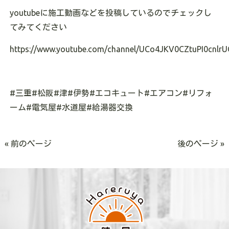
youtube
に施工動画などを投稿しているのでチェックし
てみてください
https://www.youtube.com/channel/UCo4JKV0CZtuPI0cnlrU
#
三重
#
松阪
#
津
#
伊勢
#
エコキュート
#
エアコン
#
リフォ
ーム
#
電気屋
#
水道屋
#
給湯器交換
« 前のページ
後のページ »