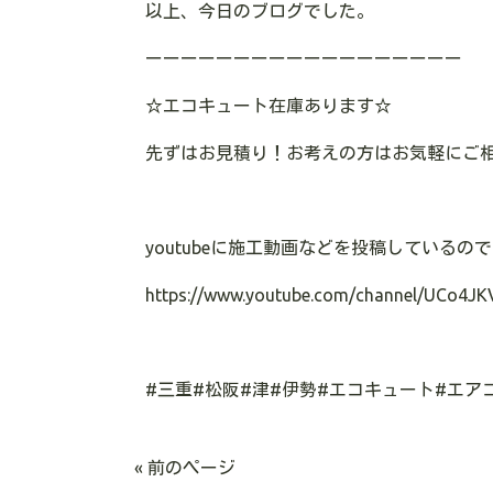
以上、今日のブログでした。
ーーーーーーーーーーーーーーーーーー
☆
エコキュート在庫あります
☆
先ずはお見積り！お考えの方はお気軽にご
youtube
に施工動画などを投稿しているので
https://www.youtube.com/channel/UCo4JK
#
三重
#
松阪
#
津
#
伊勢
#
エコキュート
#
エア
« 前のページ