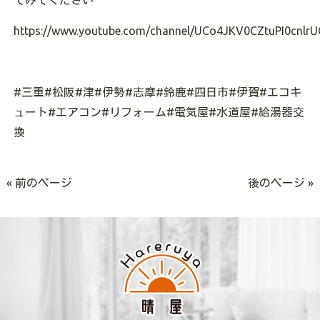
てみてください
https://www.youtube.com/channel/UCo4JKV0CZtuPI0cnlrU
#三重#松阪#津#伊勢#志摩#鈴鹿#四日市#伊賀#エコキ
ュート#エアコン#リフォーム#電気屋#水道屋#給湯器交
換
« 前のページ
後のページ »