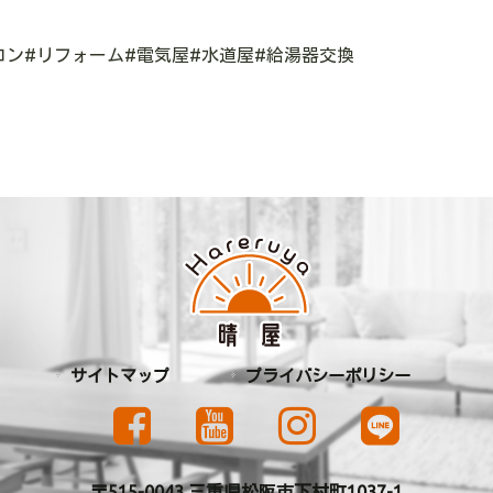
コン
#
リフォーム
#
電気屋
#
水道屋
#
給湯器交換
サイトマップ
プライバシーポリシー
〒515-0043 三重県松阪市下村町1037-1