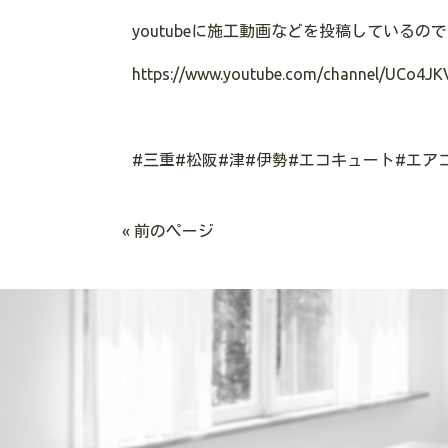
youtube
に施工動画などを投稿しているので
https://www.youtube.com/channel/UCo4JK
#
三重
#
松阪
#
津
#
伊勢
#
エコキュート
#
エア
« 前のページ