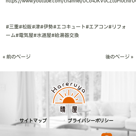
https://www.youtube.com/channel/UCo4JKV0CZtuPI0cnlrU
#
三重
#
松阪
#
津
#
伊勢
#
エコキュート
#
エアコン
#
リフォ
ーム
#
電気屋
#
水道屋
#
給湯器交換
« 前のページ
後のページ »
サイトマップ
プライバシーポリシー