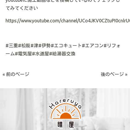
youtube
に施工動画などを投稿しているのでチェックし
てみてください
https://www.youtube.com/channel/UCo4JKV0CZtuPI0cnlrU
#
三重
#
松阪
#
津
#
伊勢
#
エコキュート
#
エアコン
#
リフォ
ーム
#
電気屋
#
水道屋
#
給湯器交換
« 前のページ
後のページ »