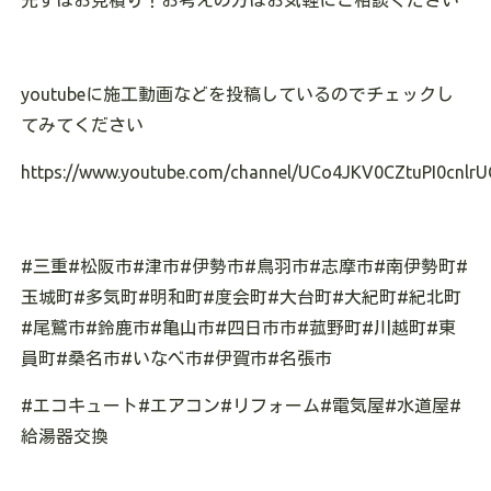
先ずはお見積り！お考えの方はお気軽にご相談ください
youtubeに施工動画などを投稿しているのでチェックし
てみてください
https://www.youtube.com/channel/UCo4JKV0CZtuPI0cnlrU
#三重#松阪市#津市#伊勢市#鳥羽市#志摩市#南伊勢町#
玉城町#多気町#明和町#度会町#大台町#大紀町#紀北町
#尾鷲市#鈴鹿市#亀山市#四日市市#菰野町#川越町#東
員町#桑名市#いなべ市#伊賀市#名張市
#エコキュート#エアコン#リフォーム#電気屋#水道屋#
給湯器交換