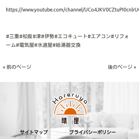
https://www.youtube.com/channel/UCo4JKV0CZtuPI0cnlrU
#
三重
#
松阪
#
津
#
伊勢
#
エコキュート
#
エアコン
#
リフォ
ーム
#
電気屋
#
水道屋
#
給湯器交換
« 前のページ
後のページ »
サイトマップ
プライバシーポリシー