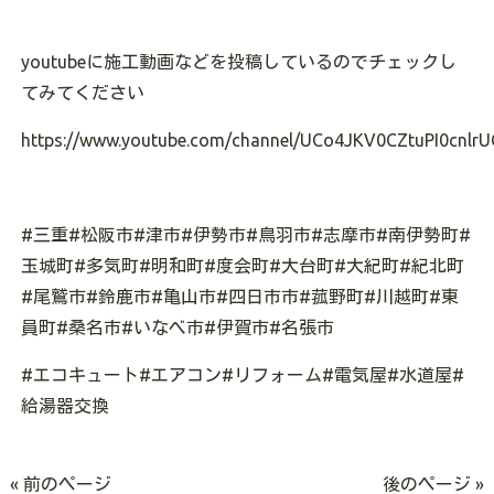
youtubeに施工動画などを投稿しているのでチェックし
てみてください
https://www.youtube.com/channel/UCo4JKV0CZtuPI0cnlrU
#三重#松阪市#津市#伊勢市#鳥羽市#志摩市#南伊勢町#
玉城町#多気町#明和町#度会町#大台町#大紀町#紀北町
#尾鷲市#鈴鹿市#亀山市#四日市市#菰野町#川越町#東
員町#桑名市#いなべ市#伊賀市#名張市
#エコキュート#エアコン#リフォーム#電気屋#水道屋#
給湯器交換
« 前のページ
後のページ »