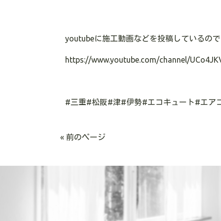
youtube
に施工動画などを投稿しているので
https://www.youtube.com/channel/UCo4JK
#
三重
#
松阪
#
津
#
伊勢
#
エコキュート
#
エア
« 前のページ