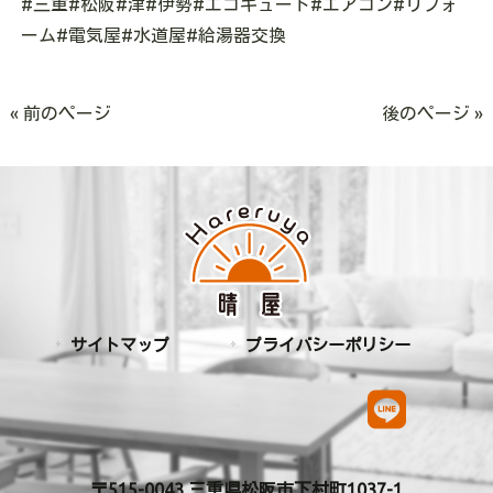
#三重#松阪#津#伊勢#エコキュート#エアコン#リフォ
ーム#電気屋#水道屋#給湯器交換
« 前のページ
後のページ »
サイトマップ
プライバシーポリシー
〒515-0043 三重県松阪市下村町1037-1