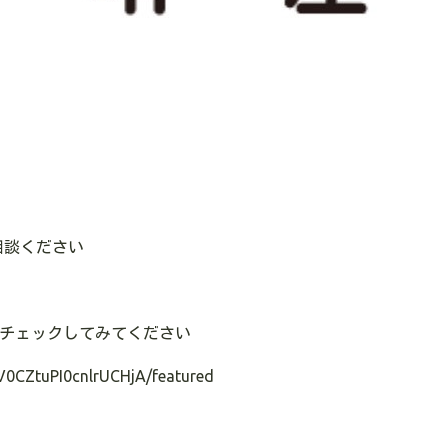
相談ください
のでチェックしてみてください
V0CZtuPI0cnlrUCHjA/featured