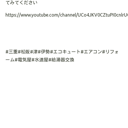
てみてください
https://www.youtube.com/channel/UCo4JKV0CZtuPI0cnlrU
#三重#松阪#津#伊勢#エコキュート#エアコン#リフォ
ーム#電気屋#水道屋#給湯器交換