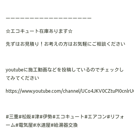
ーーーーーーーーーーーーーーーーーー
☆
エコキュート在庫あります
☆
先ずはお見積り！お考えの方はお気軽にご相談ください
youtube
に施工動画などを投稿しているのでチェックし
てみてください
https://www.youtube.com/channel/UCo4JKV0CZtuPI0cnlrU
#
三重
#
松阪
#
津
#
伊勢
#
エコキュート
#
エアコン
#
リフォ
ーム
#
電気屋
#
水道屋
#
給湯器交換