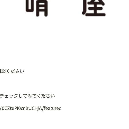
相談ください
のでチェックしてみてください
V0CZtuPI0cnlrUCHjA/featured