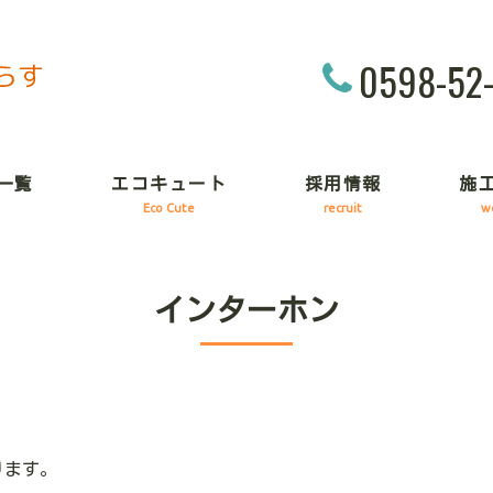
0598-52
一覧
エコキュート
採用情報
施
Eco Cute
recruit
w
インターホン
ります。