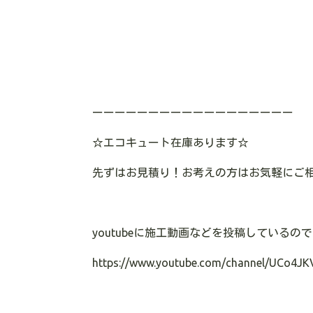
ーーーーーーーーーーーーーーーーーー
☆エコキュート在庫あります
☆
先ずはお見積り！お考えの方はお気軽にご
youtubeに施工動画などを投稿している
https://www.youtube.com/channel/UCo4JK