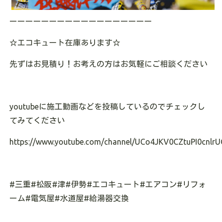
ーーーーーーーーーーーーーーーーーー
☆
エコキュート在庫あります
☆
先ずはお見積り！お考えの方はお気軽にご相談ください
youtube
に施工動画などを投稿しているのでチェックし
てみてください
https://www.youtube.com/channel/UCo4JKV0CZtuPI0cnlrU
#
三重
#
松阪
#
津
#
伊勢
#
エコキュート
#
エアコン
#
リフォ
ーム
#
電気屋
#
水道屋
#
給湯器交換