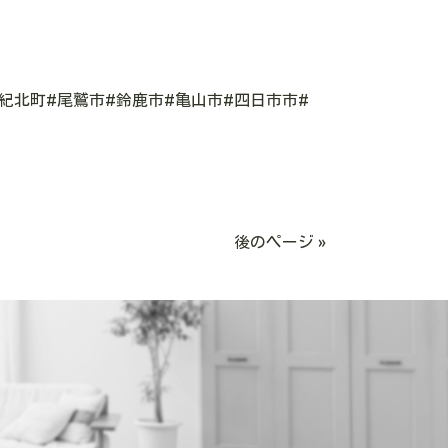
#紀北町#尾鷲市#鈴鹿市#亀山市#四日市市#
後のページ »