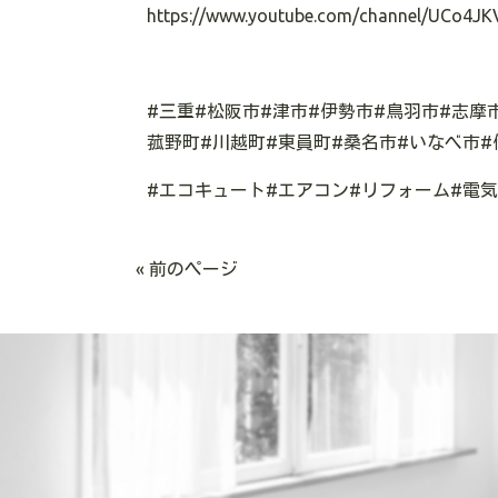
https://www.youtube.com/channel/UCo4JK
#三重#松阪市#津市#伊勢市#鳥羽市#志摩
菰野町#川越町#東員町#桑名市#いなべ市#
#エコキュート#エアコン#リフォーム#電
« 前のページ