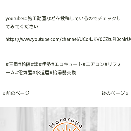
youtube
に施工動画などを投稿しているのでチェックし
てみてください
https://www.youtube.com/channel/UCo4JKV0CZtuPI0cnlrU
#
三重
#
松阪
#
津
#
伊勢
#
エコキュート
#
エアコン
#
リフォ
ーム
#
電気屋
#
水道屋
#
給湯器交換
« 前のページ
後のページ »