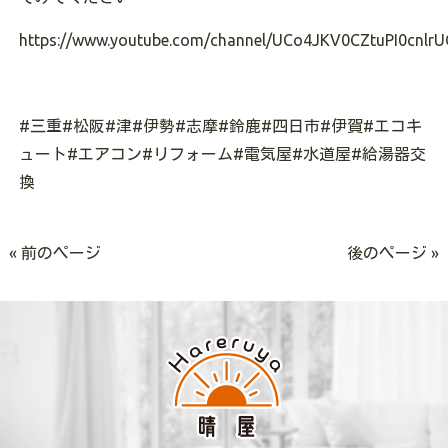
https://www.youtube.com/channel/UCo4JKV0CZtuPI0cnlrU
#三重#松阪#津#伊勢#志摩#鈴鹿#四日市#伊賀#エコキ
ュート#エアコン#リフォーム#電気屋#水道屋#給湯器交
換
« 前のページ
後のページ »