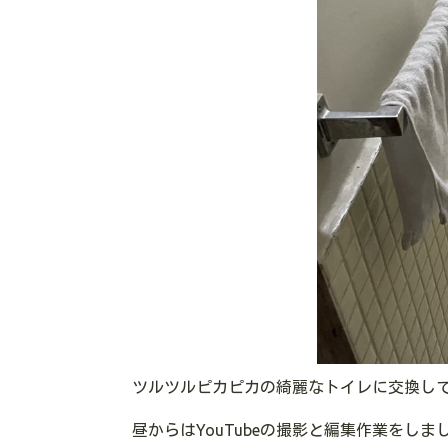
ツルツルピカピカの綺麗なトイレに交換し
昼からはYouTubeの撮影と編集作業を