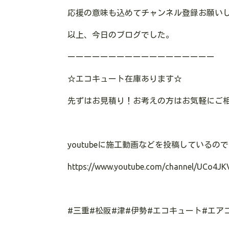
応援の意味も込めてチャンネル登録お願い
以上、今日のブログでした。
ーーーーーーーーーーーーーーーーーー
☆
エコキュート在庫あります
☆
先ずはお見積り！お考えの方はお気軽にご
youtube
に施工動画などを投稿しているので
https://www.youtube.com/channel/UCo4JK
#
三重
#
松阪
#
津
#
伊勢
#
エコキュート
#
エア