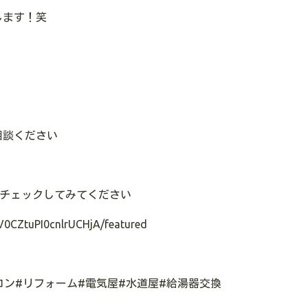
します！笑
相談ください
チェックしてみてください
V0CZtuPI0cnlrUCHjA/featured
コン
#
リフォーム
#
電気屋
#
水道屋
#
給湯器交換