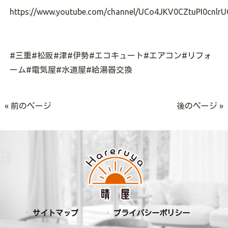
https://www.youtube.com/channel/UCo4JKV0CZtuPI0cnlrU
#
三重
#
松阪
#
津
#
伊勢
#
エコキュート
#
エアコン
#
リフォ
ーム
#
電気屋
#
水道屋
#
給湯器交換
« 前のページ
後のページ »
サイトマップ
プライバシーポリシー