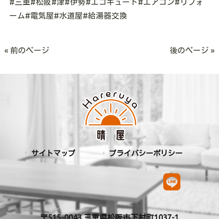
#三重#松阪#津#伊勢#エコキュート#エアコン#リフォ
ーム#電気屋#水道屋#給湯器交換
« 前のページ
後のページ »
サイトマップ
プライバシーポリシー
〒515-0043 三重県松阪市下村町1037-1